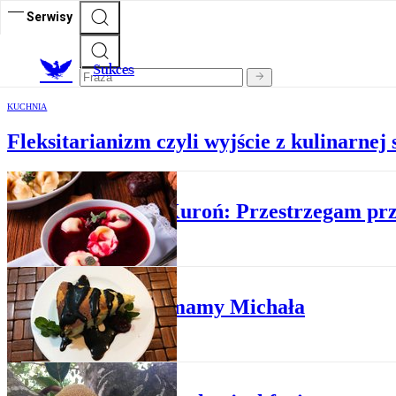
Serwisy
S
ukces
KUCHNIA
Fleksitarianizm czyli wyjście z kulinarnej
KUCHNIA
Jakub Kuroń: Przestrzegam prz
KUCHNIA
Sernik mamy Michała
KUCHNIA