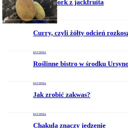
Pulled pork z jackfruita
KUCHNIA
Curry, czyli żółty odcień rozkos
KUCHNIA
Roślinne bistro w środku Ursyn
KUCHNIA
Jak zrobić zakwas?
KUCHNIA
Chakula znaczy jedzenie