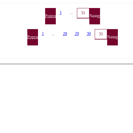
1
...
31
Poprzednia
Następna
1
...
28
29
30
31
Poprzednia
Następna